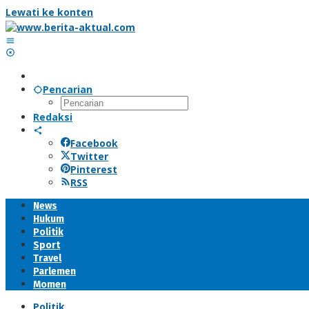
Lewati ke konten
Pencarian
Redaksi
Facebook
Twitter
Pinterest
RSS
News
Hukum
Politik
Sport
Travel
Parlemen
Momen
Politik