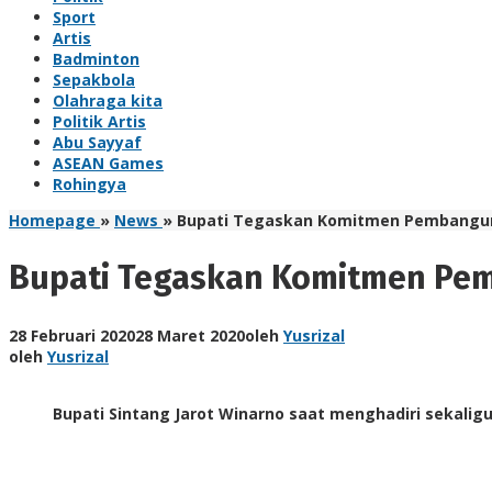
Sport
Artis
Badminton
Sepakbola
Olahraga kita
Politik Artis
Abu Sayyaf
ASEAN Games
Rohingya
Homepage
»
News
»
Bupati Tegaskan Komitmen Pembangun
Bupati Tegaskan Komitmen Pe
28 Februari 2020
28 Maret 2020
oleh
Yusrizal
oleh
Yusrizal
Bupati Sintang Jarot Winarno saat menghadiri sekalig