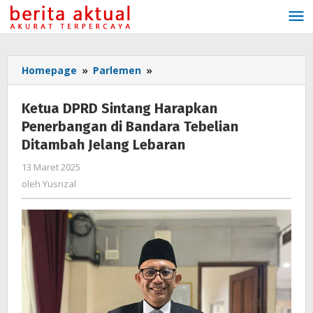
Lewati
ke
konten
Homepage
»
Parlemen
»
Ketua
DPRD
Sintang
Ketua DPRD Sintang Harapkan
Harapkan
Penerbangan di Bandara Tebelian
Penerbangan
Ditambah Jelang Lebaran
di
Bandara
13 Maret 2025
oleh
Tebelian
Yusrizal
oleh
Yusrizal
Ditambah
Jelang
Lebaran