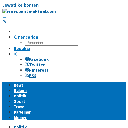
Lewati ke konten
Pencarian
Redaksi
Facebook
Twitter
Pinterest
RSS
News
Hukum
Politik
Sport
Travel
Parlemen
Momen
Politik