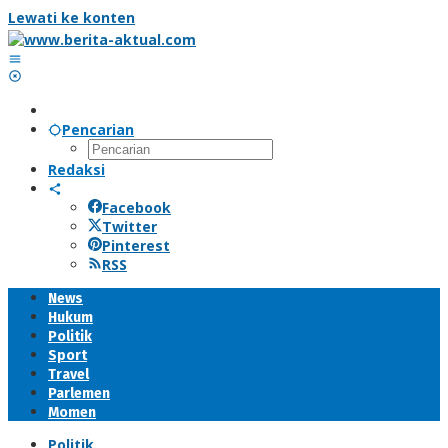
Lewati ke konten
Pencarian
Redaksi
Facebook
Twitter
Pinterest
RSS
News
Hukum
Politik
Sport
Travel
Parlemen
Momen
Politik