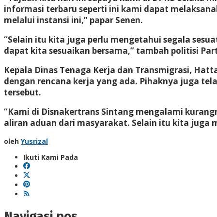
informasi terbaru seperti ini kami dapat melaks
melalui instansi ini,” papar Senen.
“Selain itu kita juga perlu mengetahui segala se
dapat kita sesuaikan bersama,” tambah politisi Par
Kepala Dinas Tenaga Kerja dan Transmigrasi, Hat
dengan rencana kerja yang ada. Pihaknya juga te
tersebut.
“Kami di Disnakertrans Sintang mengalami kurang
aliran aduan dari masyarakat. Selain itu kita ju
oleh
Yusrizal
Ikuti Kami Pada
Navigasi pos