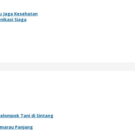
u Jaga Kesehatan
nikasi Siaga
Kelompok Tani di Sintang
emarau Panjang