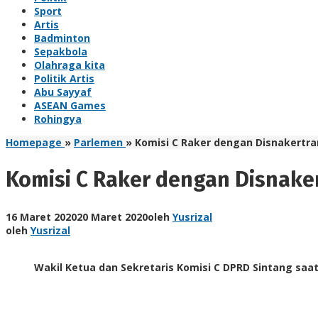
Sport
Artis
Badminton
Sepakbola
Olahraga kita
Politik Artis
Abu Sayyaf
ASEAN Games
Rohingya
Homepage
»
Parlemen
»
Komisi C Raker dengan Disnakertra
Komisi C Raker dengan Disnake
16 Maret 2020
20 Maret 2020
oleh
Yusrizal
oleh
Yusrizal
Wakil Ketua dan Sekretaris Komisi C DPRD Sintang saa