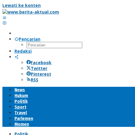
Lewati ke konten
Pencarian
Redaksi
Facebook
Twitter
Pinterest
RSS
News
Hukum
Politik
Sport
Travel
Parlemen
Momen
Politik