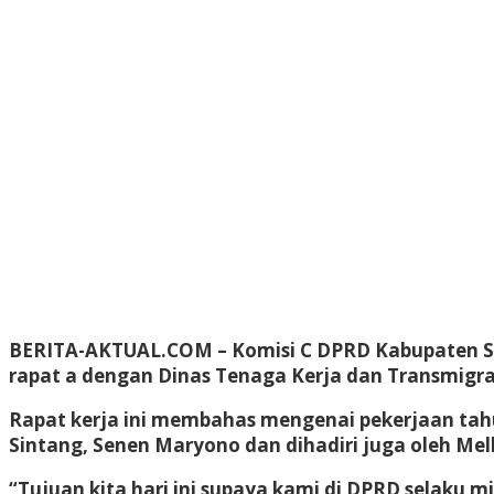
BERITA-AKTUAL.COM –
Komisi C DPRD Kabupaten Si
rapat a dengan Dinas Tenaga Kerja dan Transmigras
Rapat kerja ini membahas mengenai pekerjaan tahu
Sintang, Senen Maryono dan dihadiri juga oleh Melk
“Tujuan kita hari ini supaya kami di DPRD selaku 