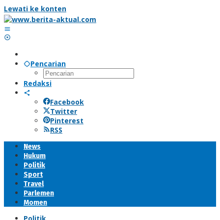
Lewati ke konten
Pencarian
Redaksi
Facebook
Twitter
Pinterest
RSS
News
Hukum
Politik
Sport
Travel
Parlemen
Momen
Politik