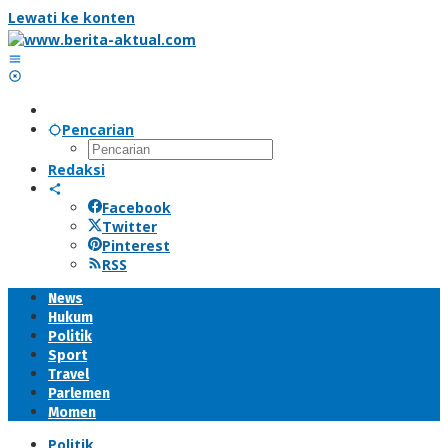
Lewati ke konten
Pencarian
Redaksi
Facebook
Twitter
Pinterest
RSS
News
Hukum
Politik
Sport
Travel
Parlemen
Momen
Politik