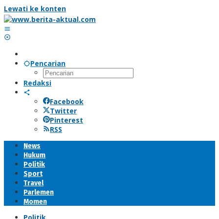
Lewati ke konten
Pencarian
Redaksi
Facebook
Twitter
Pinterest
RSS
News
Hukum
Politik
Sport
Travel
Parlemen
Momen
Politik