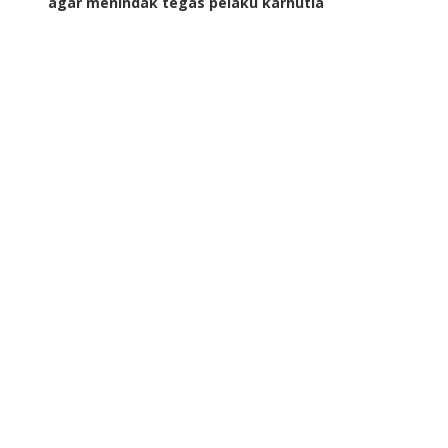
agar menindak tegas pelaku karhutla