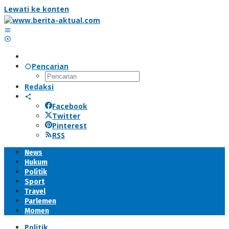
Lewati ke konten
Pencarian
Redaksi
Facebook
Twitter
Pinterest
RSS
News
Hukum
Politik
Sport
Travel
Parlemen
Momen
Politik