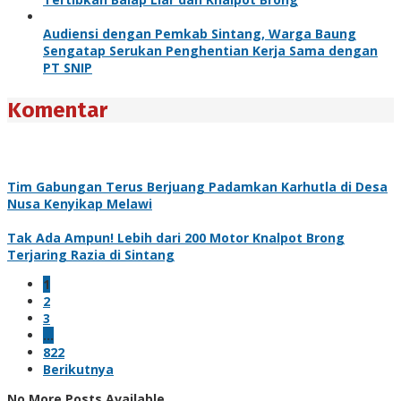
Audiensi dengan Pemkab Sintang, Warga Baung
Sengatap Serukan Penghentian Kerja Sama dengan
PT SNIP
Komentar
Tim Gabungan Terus Berjuang Padamkan Karhutla di Desa
Nusa Kenyikap Melawi
Tak Ada Ampun! Lebih dari 200 Motor Knalpot Brong
Terjaring Razia di Sintang
1
2
3
…
822
Berikutnya
No More Posts Available.