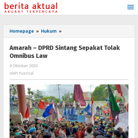
Lewati
ke
konten
Homepage
»
Hukum
»
Amarah
-
DPRD
Amarah – DPRD Sintang Sepakat Tolak
Sintang
Omnibus Law
Sepakat
Tolak
9 Oktober 2020
oleh
Omnibus
Yusrizal
oleh
Yusrizal
Law