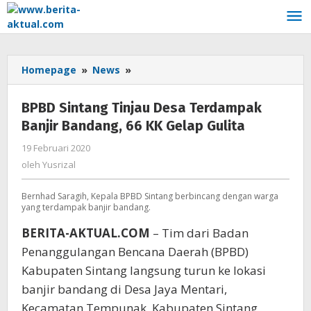
Lewati
ke
konten
Homepage
»
News
»
BPBD
Sintang
Tinjau
BPBD Sintang Tinjau Desa Terdampak
Desa
Banjir Bandang, 66 KK Gelap Gulita
Terdampak
Banjir
19 Februari 2020
oleh
Bandang,
Yusrizal
oleh
Yusrizal
66
KK
Bernhad Saragih, Kepala BPBD Sintang berbincang dengan warga
Gelap
yang terdampak banjir bandang.
Gulita
BERITA-AKTUAL.COM
– Tim dari Badan
Penanggulangan Bencana Daerah (BPBD)
Kabupaten Sintang langsung turun ke lokasi
banjir bandang di Desa Jaya Mentari,
Kecamatan Tempunak, Kabupaten Sintang,