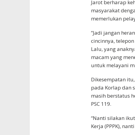
Jarot berharap ke
masyarakat denga
memerlukan pela
“Jadi jangan hera
cincinnya, telepon
Lalu, yang anakny
macam yang menelep
untuk melayani m
Dikesempatan itu
pada Korlap dan s
masih berstatus h
PSC 119.
“Nanti silakan ik
Kerja (PPPK), nant