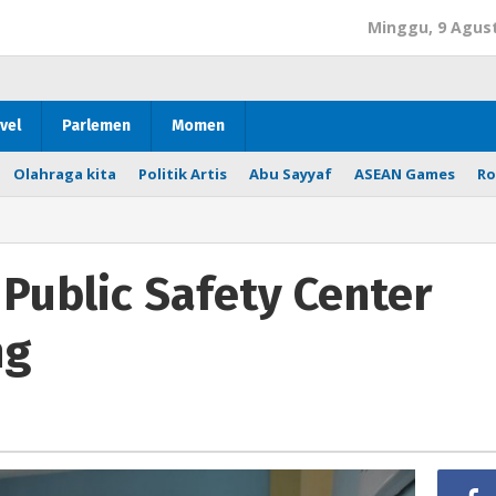
Minggu, 9 Agus
vel
Parlemen
Momen
Olahraga kita
Politik Artis
Abu Sayyaf
ASEAN Games
Ro
Public Safety Center
ng