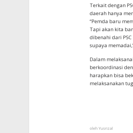
Terkait dengan PSC
daerah hanya mem
“Pemda baru memb
Tapi akan kita ban
dibenahi dari PSC
supaya memadai,”
Dalam melaksanaka
berkoordinasi de
harapkan bisa be
melaksanakan tuga
oleh
Yusrizal