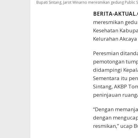
Bupati Sintang, Jarot Winarno meresmikan gedung Public S
BERITA-AKTUAL
meresmikan gedung
Kesehatan Kabupat
Kelurahan Akcaya 
Peresmian ditand
pemotongan tumpe
didampingi Kepala
Sementara itu pen
Sintang, AKBP Tom
peninjauan ruanga
“Dengan memanjat
dengan mengucapk
resmikan,” ucap B