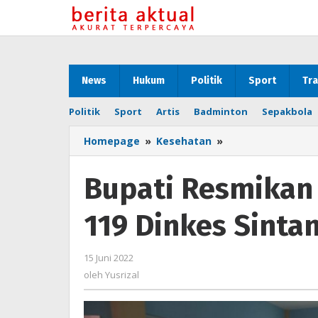
Lewati
ke
konten
News
Hukum
Politik
Sport
Tra
Politik
Sport
Artis
Badminton
Sepakbola
Homepage
»
Kesehatan
»
Bupati
Resmikan
Public
Bupati Resmikan 
Safety
Center
119 Dinkes Sinta
119
Dinkes
Sintang
15 Juni 2022
oleh
Yusrizal
oleh
Yusrizal