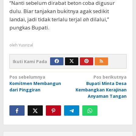
“Nanti sebelum dirabat beton coba digusur
dulu. Biar tanjakan bukitnya agak sedikit
landai, jadi tidak terlalu terjal
ah
dilalui,”
pungkas Bupati.
oleh
Yusrizal
Ikuti Kami Pada
Navigasi
Pos sebelumnya
Pos berikutnya
Komitmen Membangun
Bupati Minta Desa
pos
dari Pinggiran
Kembangkan Kerajinan
Anyaman Tangan