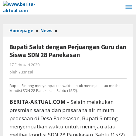
Lewati
ke
konten
Homepage
»
News
»
Bupati
Salut
dengan
Bupati Salut dengan Perjuangan Guru dan
Perjuangan
Siswa SDN 28 Panekasan
Guru
dan
17 Februari 2020
oleh
Siswa
Yusrizal
oleh
Yusrizal
SDN
28
Bupati Sintang menyempatkan waktu untuk meninjau atau melihat
Panekasan
kondisi SDN 28 Panekasan, Sabtu (15/2).
BERITA-AKTUAL.COM
– Selain melakukan
presmian sarana dan prasarana air minum
pedesaan di Desa Panekasan, Bupati Sintang
menyempatkan waktu untuk meninjau atau
melihat kondisi SDN 28 Panekasan, Sabtu (15/2).