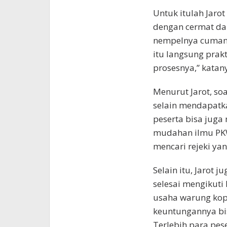
Untuk itulah Jaro
dengan cermat da
nempelnya cuman s
itu langsung pra
prosesnya,” katan
Menurut Jarot, soa
selain mendapatka
peserta bisa jug
mudahan ilmu PKW
mencari rejeki yang
Selain itu, Jarot 
selesai mengikuti
usaha warung kopi
keuntungannya bis
Terlebih para pes