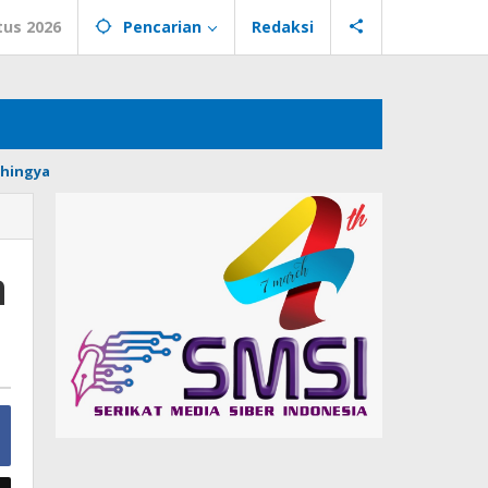
tus 2026
Pencarian
Redaksi
hingya
h