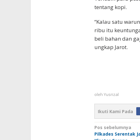
tentang kopi.
“Kalau satu warung
ribu itu keuntunga
beli bahan dan ga
ungkap Jarot.
oleh
Yusrizal
Ikuti Kami Pada
Navigasi
Pos sebelumnya
Pilkades Serentak J
pos