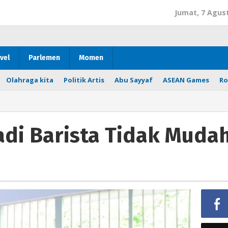
Jumat, 7 Agus
vel
Parlemen
Momen
Olahraga kita
Politik Artis
Abu Sayyaf
ASEAN Games
Ro
Jadi Barista Tidak Muda