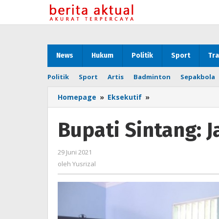
Lewati
ke
konten
News
Hukum
Politik
Sport
Tra
Politik
Sport
Artis
Badminton
Sepakbola
Homepage
»
Eksekutif
»
Bupati
Sintang:
Jadi
Bupati Sintang: 
Barista
Tidak
Mudah
29 Juni 2021
oleh
Yusrizal
oleh
Yusrizal