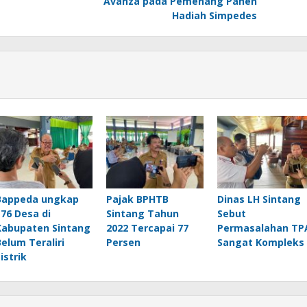
Avanza pada Pemenang Panen
Hadiah Simpedes
Bappeda ungkap
Pajak BPHTB
Dinas LH Sintang
176 Desa di
Sintang Tahun
Sebut
Kabupaten Sintang
2022 Tercapai 77
Permasalahan TP
Belum Teraliri
Persen
Sangat Kompleks
istrik