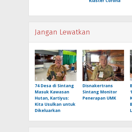
Klaster Corona
Jangan Lewatkan
74 Desa di Sintang
Disnakertrans
Masuk Kawasan
Sintang Monitor
Hutan, Kartiyus:
Penerapan UMK
Kita Usulkan untuk
Dikeluarkan
L