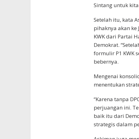
Sintang untuk kita
Setelah itu, kata
pihaknya akan ke 
KWK dari Partai 
Demokrat. “Setela
formulir P1 KWK s
bebernya.
Mengenai konsolid
menentukan strat
“Karena tanpa DPC
perjuangan ini. T
baik itu dari Dem
strategis dalam pe
Askiman juga men