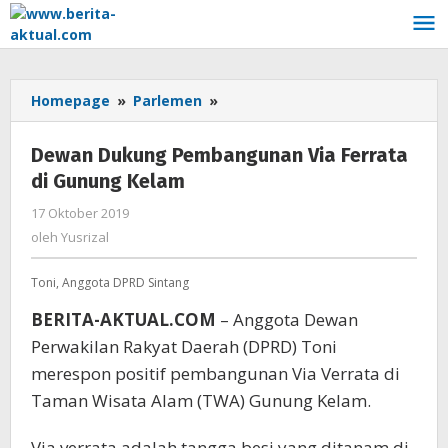
Lewati
ke
konten
Homepage
»
Parlemen
»
Dewan
Dukung
Pembangunan
Dewan Dukung Pembangunan Via Ferrata
Via
di Gunung Kelam
Ferrata
di
17 Oktober 2019
oleh
Gunung
Yusrizal
oleh
Yusrizal
Kelam
Toni, Anggota DPRD Sintang
BERITA-AKTUAL.COM
– Anggota Dewan
Perwakilan Rakyat Daerah (DPRD) Toni
merespon positif pembangunan Via Verrata di
Taman Wisata Alam (TWA) Gunung Kelam.
Via verrata adalah tangga besi yang ditanam di