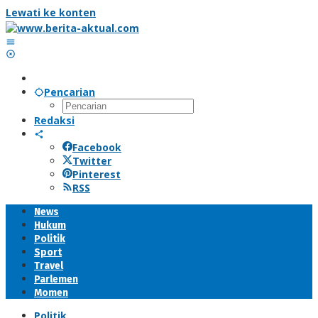
Lewati ke konten
Pencarian
Redaksi
Facebook
Twitter
Pinterest
RSS
News
Hukum
Politik
Sport
Travel
Parlemen
Momen
Politik