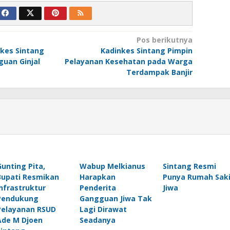
Pos berikutnya
nkes Sintang
Kadinkes Sintang Pimpin
guan Ginjal
Pelayanan Kesehatan pada Warga
Terdampak Banjir
Gunting Pita,
Wabup Melkianus
Sintang Resmi
Bupati Resmikan
Harapkan
Punya Rumah Saki
Infrastruktur
Penderita
Jiwa
Pendukung
Gangguan Jiwa Tak
Pelayanan RSUD
Lagi Dirawat
Ade M Djoen
Seadanya