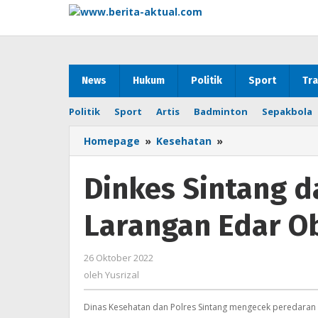
Lewati
ke
konten
News
Hukum
Politik
Sport
Tra
Politik
Sport
Artis
Badminton
Sepakbola
Homepage
»
Kesehatan
»
Dinkes
Sintang
dan
Dinkes Sintang d
Polres
Tindak
Larangan Edar O
Lanjuti
Larangan
Edar
26 Oktober 2022
oleh
Obat
Yusrizal
oleh
Yusrizal
Sirup
Anak
Dinas Kesehatan dan Polres Sintang mengecek peredaran s