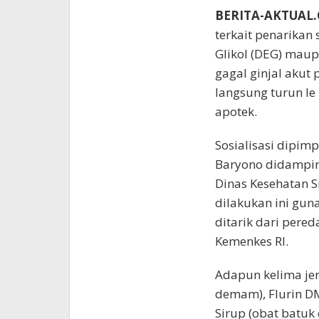
BERITA-AKTUAL
terkait penarikan
Glikol (DEG) maup
gagal ginjal akut
langsung turun le
apotek.
Sosialisasi dipimp
Baryono didampin
Dinas Kesehatan S
dilakukan ini gun
ditarik dari pered
Kemenkes RI.
Adapun kelima jen
demam), Flurin DM
Sirup (obat batuk