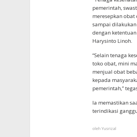
pemerintah, swast
meresepkan obat 
sampai dilakukan
dengan ketentuan
Harysinto Linoh.
“Selain tenaga ke
toko obat, mini ma
menjual obat beb
kepada masyaraka
pemerintah,” tega
Ia memastikan saa
terindikasi ganggu
oleh
Yusrizal