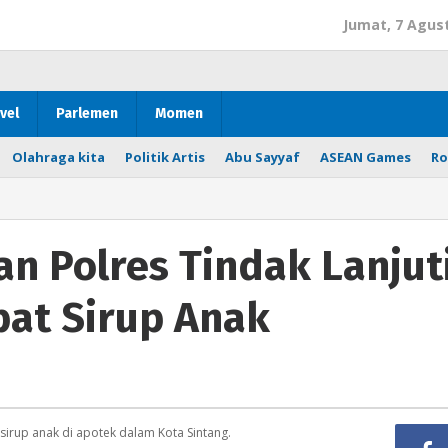
Jumat, 7 Agus
vel
Parlemen
Momen
Olahraga kita
Politik Artis
Abu Sayyaf
ASEAN Games
Ro
an Polres Tindak Lanjut
bat Sirup Anak
irup anak di apotek dalam Kota Sintang.