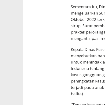
Sementara itu, Di
mengeluarkan Sur
Oktober 2022 terk
sirup. Surat pemb
praktek perorangan
mengantisipasi me
Kepala Dinas Kese
menyebutkan bahw
untuk menindaklan
Indonesia tentang
kasus gangguan gin
peningkatan kasus
terjadi pada anak
balita).
“Tenaga kesehatan