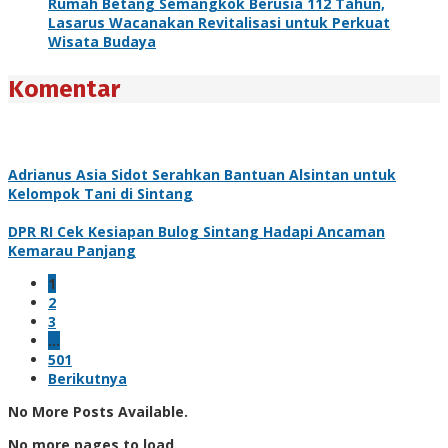
Rumah Betang Semangkok Berusia 112 Tahun,
Lasarus Wacanakan Revitalisasi untuk Perkuat
Wisata Budaya
Komentar
Adrianus Asia Sidot Serahkan Bantuan Alsintan untuk
Kelompok Tani di Sintang
DPR RI Cek Kesiapan Bulog Sintang Hadapi Ancaman
Kemarau Panjang
1
2
3
…
501
Berikutnya
No More Posts Available.
No more pages to load.