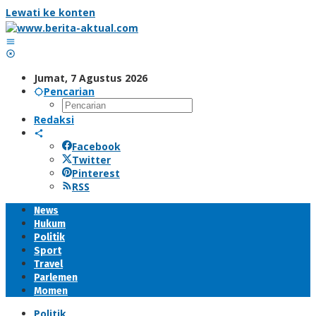
Lewati ke konten
Jumat, 7 Agustus 2026
Pencarian
Redaksi
Facebook
Twitter
Pinterest
RSS
News
Hukum
Politik
Sport
Travel
Parlemen
Momen
Politik