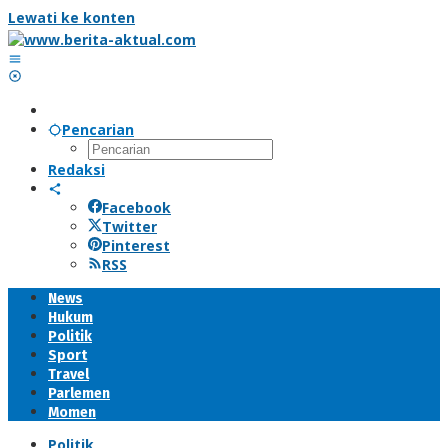
Lewati ke konten
Pencarian
Redaksi
Facebook
Twitter
Pinterest
RSS
News
Hukum
Politik
Sport
Travel
Parlemen
Momen
Politik