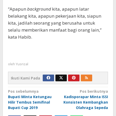
“Apapun
background
kita, apapun latar
belakang kita, apapun pekerjaan kita, siapun
kita, jadilah seorang yang berusaha untuk
selalu memberikan manfaat bagi orang lain,”
kata Habib.
oleh
Yusrizal
Ikuti Kami Pada
Navigasi
Pos sebelumnya
Pos berikutnya
Bupati Minta Ketungau
Kadisporapar Minta ISSI
pos
Hilir Tembus Semifinal
Konsisten Kembangkan
Bupati Cup 2019
Olahraga Sepeda