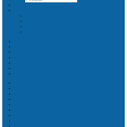
Redaksi
Facebook
Twitter
Pinterest
RSS
News
Hukum
Politik
Sport
Travel
Parlemen
Momen
Politik
Sport
Artis
Badminton
Sepakbola
Olahraga kita
Politik Artis
Abu Sayyaf
ASEAN Games