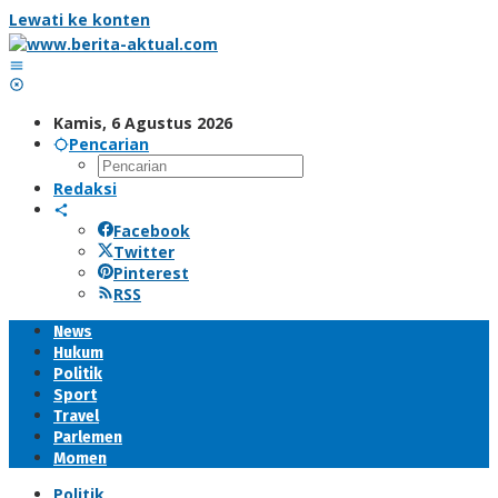
Lewati ke konten
Kamis, 6 Agustus 2026
Pencarian
Redaksi
Facebook
Twitter
Pinterest
RSS
News
Hukum
Politik
Sport
Travel
Parlemen
Momen
Politik