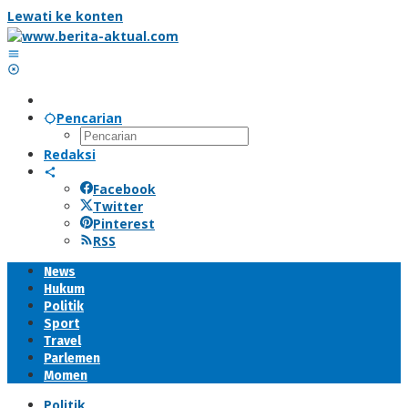
Lewati ke konten
Pencarian
Redaksi
Facebook
Twitter
Pinterest
RSS
News
Hukum
Politik
Sport
Travel
Parlemen
Momen
Politik