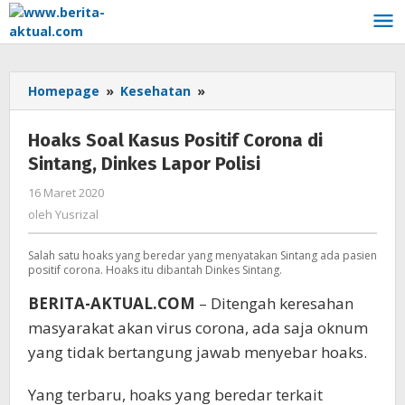
Lewati
ke
konten
Homepage
»
Kesehatan
»
Hoaks
Soal
Kasus
Hoaks Soal Kasus Positif Corona di
Positif
Sintang, Dinkes Lapor Polisi
Corona
di
16 Maret 2020
oleh
Sintang,
Yusrizal
oleh
Yusrizal
Dinkes
Lapor
Salah satu hoaks yang beredar yang menyatakan Sintang ada pasien
Polisi
positif corona. Hoaks itu dibantah Dinkes Sintang.
BERITA-AKTUAL.COM
– Ditengah keresahan
masyarakat akan virus corona, ada saja oknum
yang tidak bertangung jawab menyebar hoaks.
Yang terbaru, hoaks yang beredar terkait