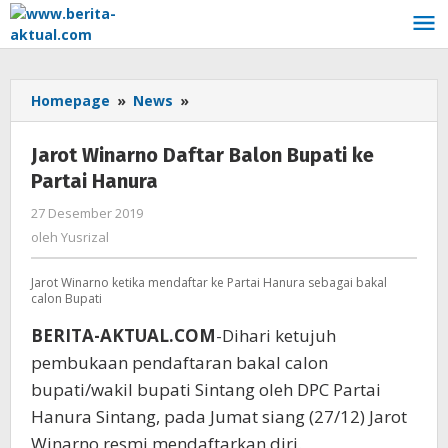
Lewati
ke
konten
Homepage
»
News
»
Jarot
Winarno
Daftar
Jarot Winarno Daftar Balon Bupati ke
Balon
Partai Hanura
Bupati
ke
27 Desember 2019
oleh
Partai
Yusrizal
oleh
Yusrizal
Hanura
Jarot Winarno ketika mendaftar ke Partai Hanura sebagai bakal
calon Bupati
BERITA-AKTUAL.COM
-Dihari ketujuh
pembukaan pendaftaran bakal calon
bupati/wakil bupati Sintang oleh DPC Partai
Hanura Sintang, pada Jumat siang (27/12) Jarot
Winarno resmi mendaftarkan diri.