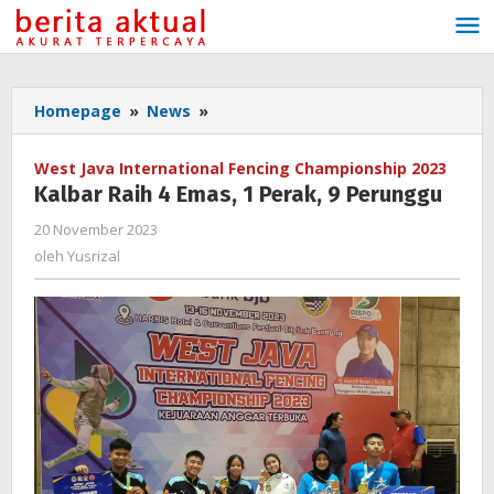
Lewati
ke
konten
Homepage
»
News
»
Kalbar
Raih
4
West Java International Fencing Championship 2023
Emas,
Kalbar Raih 4 Emas, 1 Perak, 9 Perunggu
1
Perak,
20 November 2023
oleh
9
Yusrizal
oleh
Yusrizal
Perunggu