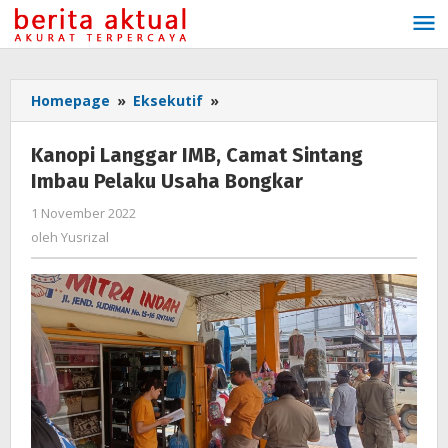
Lewati
ke
konten
Homepage
»
Eksekutif
»
Kanopi
Langgar
IMB,
Kanopi Langgar IMB, Camat Sintang
Camat
Imbau Pelaku Usaha Bongkar
Sintang
Imbau
1 November 2022
oleh
Pelaku
Yusrizal
oleh
Yusrizal
Usaha
Bongkar