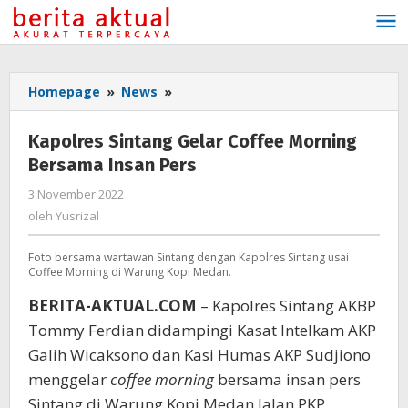
Lewati
ke
konten
Homepage
»
News
»
Kapolres
Sintang
Gelar
Kapolres Sintang Gelar Coffee Morning
Coffee
Bersama Insan Pers
Morning
Bersama
3 November 2022
oleh
Insan
Yusrizal
oleh
Yusrizal
Pers
Foto bersama wartawan Sintang dengan Kapolres Sintang usai
Coffee Morning di Warung Kopi Medan.
BERITA-AKTUAL.COM
– Kapolres Sintang AKBP
Tommy Ferdian didampingi Kasat Intelkam AKP
Galih Wicaksono dan Kasi Humas AKP Sudjiono
menggelar
coffee morning
bersama insan pers
Sintang di Warung Kopi Medan Jalan PKP