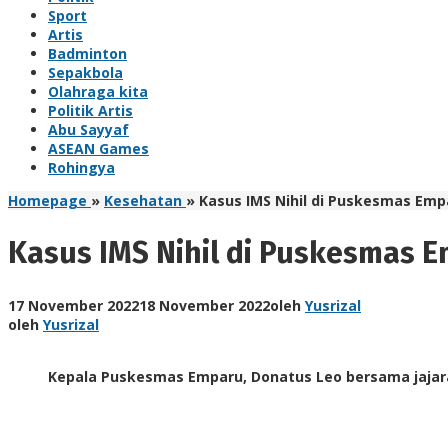
Sport
Artis
Badminton
Sepakbola
Olahraga kita
Politik Artis
Abu Sayyaf
ASEAN Games
Rohingya
Homepage
»
Kesehatan
»
Kasus IMS Nihil di Puskesmas Emp
Kasus IMS Nihil di Puskesmas 
17 November 2022
18 November 2022
oleh
Yusrizal
oleh
Yusrizal
Kepala Puskesmas Emparu, Donatus Leo bersama jajara