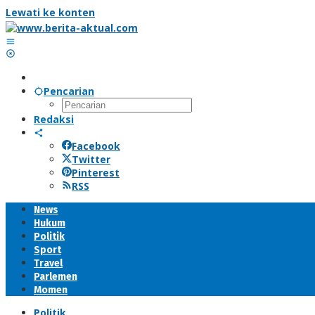
Lewati ke konten
Pencarian
Redaksi
Facebook
Twitter
Pinterest
RSS
News
Hukum
Politik
Sport
Travel
Parlemen
Momen
Politik