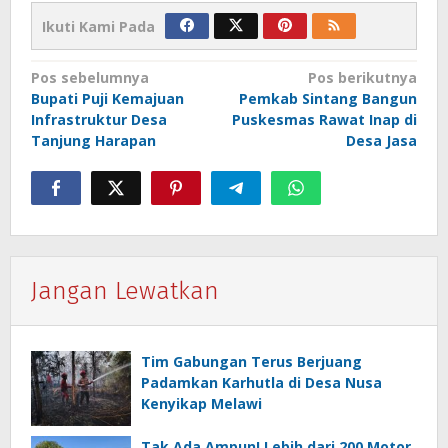
Ikuti Kami Pada
Navigasi
Pos sebelumnya
Pos berikutnya
Bupati Puji Kemajuan
Pemkab Sintang Bangun
pos
Infrastruktur Desa
Puskesmas Rawat Inap di
Tanjung Harapan
Desa Jasa
Jangan Lewatkan
Tim Gabungan Terus Berjuang
Padamkan Karhutla di Desa Nusa
Kenyikap Melawi
Tak Ada Ampun! Lebih dari 200 Motor