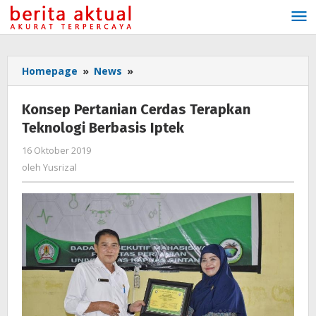
Lewati
ke
konten
Homepage
»
News
»
Konsep
Pertanian
Cerdas
Konsep Pertanian Cerdas Terapkan
Terapkan
Teknologi Berbasis Iptek
Teknologi
Berbasis
16 Oktober 2019
oleh
Iptek
Yusrizal
oleh
Yusrizal