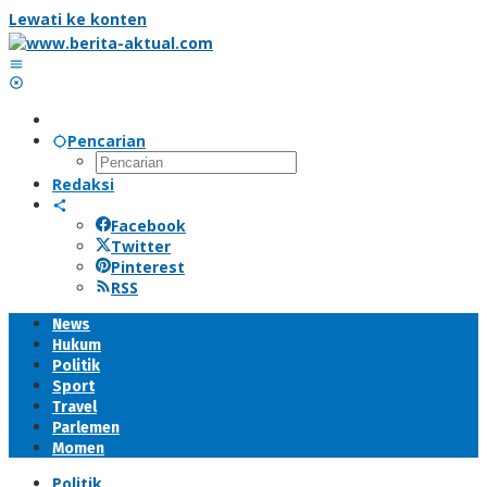
Lewati ke konten
Pencarian
Redaksi
Facebook
Twitter
Pinterest
RSS
News
Hukum
Politik
Sport
Travel
Parlemen
Momen
Politik