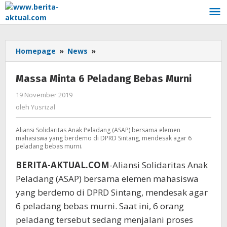
Lewati
ke
konten
Homepage
»
News
»
Massa
Minta
6
Massa Minta 6 Peladang Bebas Murni
Peladang
Bebas
19 November 2019
oleh
Murni
Yusrizal
oleh
Yusrizal
Aliansi Solidaritas Anak Peladang (ASAP) bersama elemen
mahasiswa yang berdemo di DPRD Sintang, mendesak agar 6
peladang bebas murni.
BERITA-AKTUAL.COM
-Aliansi Solidaritas Anak
Peladang (ASAP) bersama elemen mahasiswa
yang berdemo di DPRD Sintang, mendesak agar
6 peladang bebas murni. Saat ini, 6 orang
peladang tersebut sedang menjalani proses