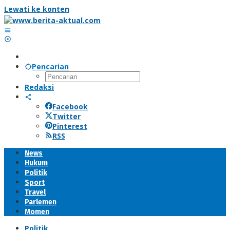
Lewati ke konten
Pencarian
Redaksi
Facebook
Twitter
Pinterest
RSS
News
Hukum
Politik
Sport
Travel
Parlemen
Momen
Politik