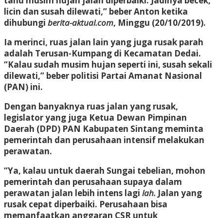
tahu musim hujan jalan diperbaiki. Jadinya becek,
licin dan susah dilewati,” beber Anton ketika
dihubungi
berita-aktual.com
, Minggu (20/10/2019).
Ia merinci, ruas jalan lain yang juga rusak parah
adalah Terusan-Kumpang di Kecamatan Dedai.
“Kalau sudah musim hujan seperti ini, susah sekali
dilewati,” beber politisi Partai Amanat Nasional
(PAN) ini.
Dengan banyaknya ruas jalan yang rusak,
legislator yang juga Ketua Dewan Pimpinan
Daerah (DPD) PAN Kabupaten Sintang meminta
pemerintah dan perusahaan intensif melakukan
perawatan.
“Ya, kalau untuk daerah Sungai tebelian, mohon
pemerintah dan perusahaan supaya dalam
perawatan jalan lebih intens lagi
lah.
Jalan yang
rusak cepat diperbaiki. Perusahaan bisa
memanfaatkan anggaran CSR untuk