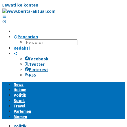
Lewati ke konten
Pencarian
Redaksi
Facebook
Twitter
Pinterest
RSS
News
Hukum
Politik
Sport
Travel
Parlemen
Momen
Politik