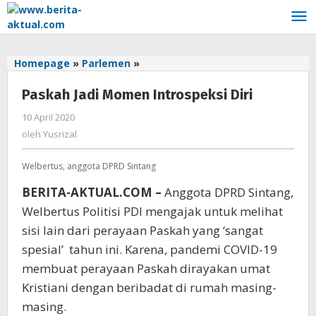
Lewati
ke
konten
Homepage
»
Parlemen
»
Paskah
Jadi
Paskah Jadi Momen Introspeksi Diri
Momen
Introspeksi
10 April 2020
oleh
Diri
Yusrizal
oleh
Yusrizal
Welbertus, anggota DPRD Sintang
BERITA-AKTUAL.COM –
Anggota DPRD Sintang,
Welbertus Politisi PDI mengajak untuk melihat
sisi lain dari perayaan Paskah yang ‘sangat
spesial’ tahun ini. Karena, pandemi COVID-19
membuat perayaan Paskah dirayakan umat
Kristiani dengan beribadat di rumah masing-
masing.