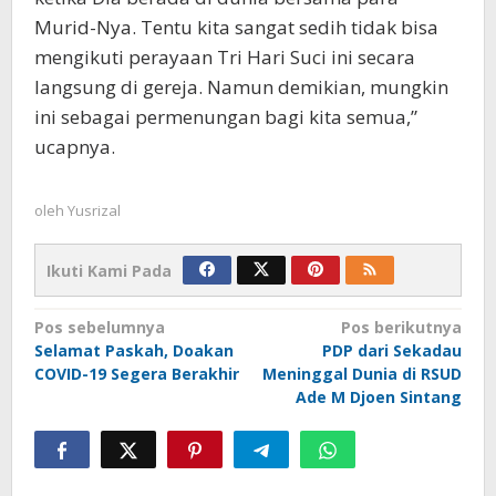
Murid-Nya. Tentu kita sangat sedih tidak bisa
mengikuti perayaan Tri Hari Suci ini secara
langsung di gereja. Namun demikian, mungkin
ini sebagai permenungan bagi kita semua,”
ucapnya.
oleh
Yusrizal
Ikuti Kami Pada
Navigasi
Pos sebelumnya
Pos berikutnya
Selamat Paskah, Doakan
PDP dari Sekadau
pos
COVID-19 Segera Berakhir
Meninggal Dunia di RSUD
Ade M Djoen Sintang