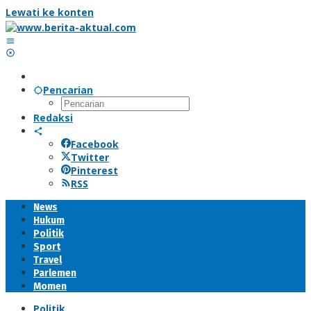
Lewati ke konten
Pencarian
Redaksi
Facebook
Twitter
Pinterest
RSS
News
Hukum
Politik
Sport
Travel
Parlemen
Momen
Politik