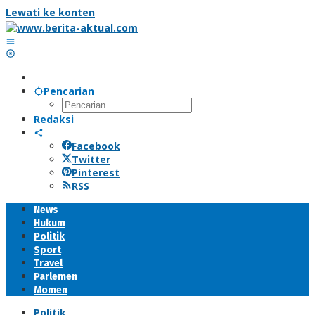
Lewati ke konten
Pencarian
Redaksi
Facebook
Twitter
Pinterest
RSS
News
Hukum
Politik
Sport
Travel
Parlemen
Momen
Politik