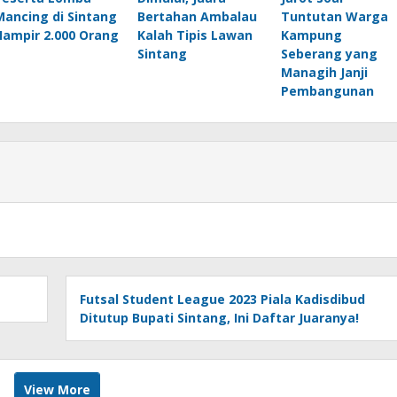
Mancing di Sintang
Bertahan Ambalau
Tuntutan Warga
Hampir 2.000 Orang
Kalah Tipis Lawan
Kampung
Sintang
Seberang yang
Managih Janji
Pembangunan
Futsal Student League 2023 Piala Kadisdibud
Ditutup Bupati Sintang, Ini Daftar Juaranya!
View More