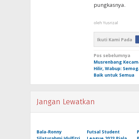
pungkasnya.
oleh
Yusrizal
Ikuti Kami Pada
Navigasi
Pos sebelumnya
Musrenbang Kecam
pos
Hilir, Wabup: Semog
Baik untuk Semua
Jangan Lewatkan
Bala-Ronny
Futsal Student
Silaturahmi Idulfitri
League 2023 Piala