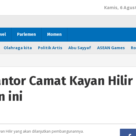
Kamis, 6 Agus
vel
Parlemen
Momen
Olahraga kita
Politik Artis
Abu Sayyaf
ASEAN Games
Ro
tor Camat Kayan Hilir
 ini
yan Hilir yang akan dilanjutkan pembangunannya.