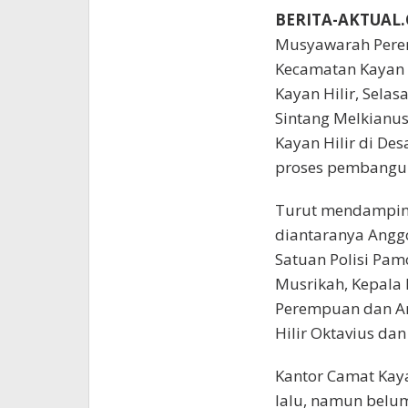
BERITA-AKTUAL
Musyawarah Pere
Kecamatan Kayan 
Kayan Hilir, Selas
Sintang Melkianus
Kayan Hilir di De
proses pembangun
Turut mendamping
diantaranya Angg
Satuan Polisi Pamo
Musrikah, Kepala
Perempuan dan An
Hilir Oktavius da
Kantor Camat Kaya
lalu, namun belu