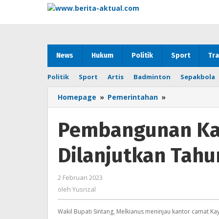
Lewati
ke
konten
News
Hukum
Politik
Sport
Tra
Politik
Sport
Artis
Badminton
Sepakbola
Homepage
»
Pemerintahan
»
Pembangunan
Kantor
Camat
Pembangunan Kan
Kayan
Hilir
Dilanjutkan Tahun
Dilanjutkan
Tahun
ini
2 Februari 2023
oleh
Yusrizal
oleh
Yusrizal
Wakil Bupati Sintang, Melkianus meninjau kantor camat Ka