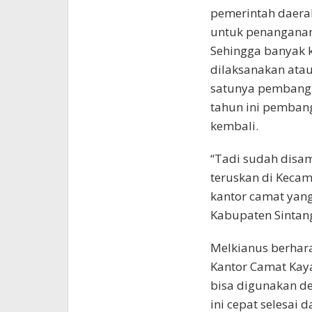
pemerintah daerah
untuk penanganan
Sehingga banyak 
dilaksanakan atau
satunya pembangu
tahun ini pembang
kembali.
“Tadi sudah disa
teruskan di Kecam
kantor camat yan
Kabupaten Sintang
Melkianus berha
Kantor Camat Kaya
bisa digunakan d
ini cepat selesai