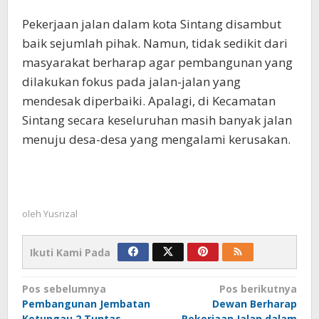
Pekerjaan jalan dalam kota Sintang disambut
baik sejumlah pihak. Namun, tidak sedikit dari
masyarakat berharap agar pembangunan yang
dilakukan fokus pada jalan-jalan yang
mendesak diperbaiki. Apalagi, di Kecamatan
Sintang secara keseluruhan masih banyak jalan
menuju desa-desa yang mengalami kerusakan.
oleh
Yusrizal
Ikuti Kami Pada
Navigasi
Pos sebelumnya
Pos berikutnya
Pembangunan Jembatan
Dewan Berharap
pos
Ketungau 2 Tuntas
Pekerjaan Jalan dalam