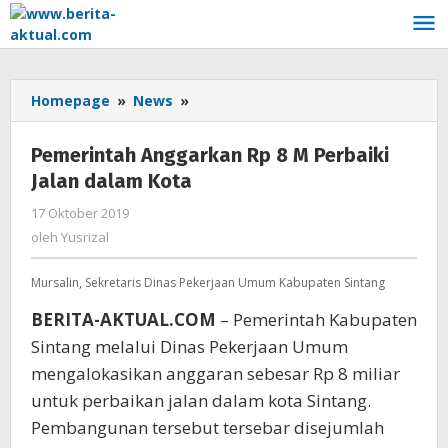
Lewati
ke
konten
Homepage
»
News
»
Pemerintah
Anggarkan
Rp
Pemerintah Anggarkan Rp 8 M Perbaiki
8
Jalan dalam Kota
M
Perbaiki
17 Oktober 2019
oleh
Jalan
Yusrizal
oleh
Yusrizal
dalam
Kota
Mursalin, Sekretaris Dinas Pekerjaan Umum Kabupaten Sintang
BERITA-AKTUAL.COM
– Pemerintah Kabupaten
Sintang melalui Dinas Pekerjaan Umum
mengalokasikan anggaran sebesar Rp 8 miliar
untuk perbaikan jalan dalam kota Sintang.
Pembangunan tersebut tersebar disejumlah