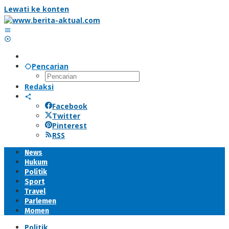
Lewati ke konten
Pencarian
Redaksi
Facebook
Twitter
Pinterest
RSS
News
Hukum
Politik
Sport
Travel
Parlemen
Momen
Politik