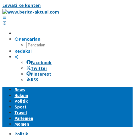
Lewati ke konten
Pencarian
Redaksi
Facebook
Twitter
Pinterest
RSS
News
Hukum
Politik
Sport
Travel
Parlemen
Momen
Politik