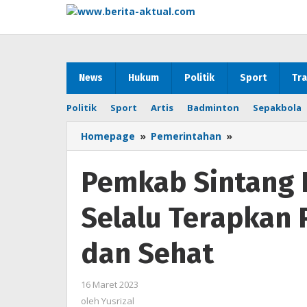
Lewati
ke
konten
News
Hukum
Politik
Sport
Tra
Politik
Sport
Artis
Badminton
Sepakbola
Homepage
»
Pemerintahan
»
Pemkab
Sintang
Imbau
Pemkab Sintang 
Masyarakat
Selalu
Selalu Terapkan 
Terapkan
Perilaku
Hidup
dan Sehat
Bersih
dan
Sehat
16 Maret 2023
oleh
Yusrizal
oleh
Yusrizal