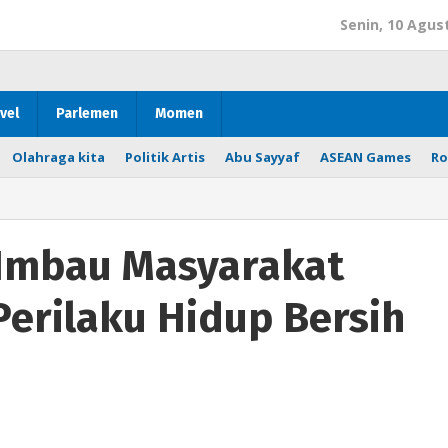
Senin, 10 Agus
vel
Parlemen
Momen
Olahraga kita
Politik Artis
Abu Sayyaf
ASEAN Games
Ro
Imbau Masyarakat
Perilaku Hidup Bersih