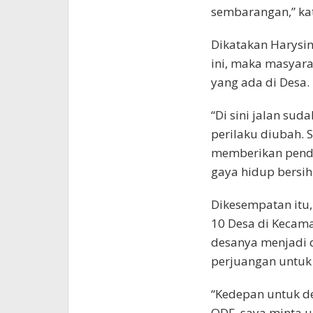
sembarangan,” kat
Dikatakan Harysin
ini, maka masyara
yang ada di Desa.
“Di sini jalan sud
perilaku diubah. 
memberikan pend
gaya hidup bersih 
Dikesempatan itu
10 Desa di Kecama
desanya menjadi 
perjuangan untuk 
“Kedepan untuk d
ODF, saya minta u