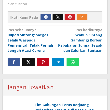
oleh
Yusrizal
Ikuti Kami Pada
Navigasi
Pos sebelumnya
Pos berikutnya
Bupati Sintang: Satgas
Wabup Sintang
pos
Selalu Waspada,
Sambangi Korban
Pemerintah Tidak Pernah
Kebakaran Sungai Segak
Lengah Atasi Corona
dan Salurkan Bantuan
Jangan Lewatkan
Tim Gabungan Terus Berjuang
Padamkan Karhutla di Desa Nusa