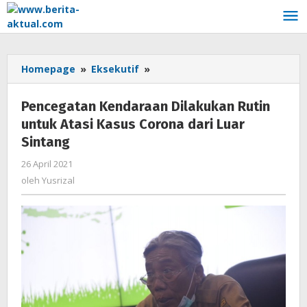
Lewati
ke
konten
Homepage
»
Eksekutif
»
Pencegatan
Kendaraan
Dilakukan
Pencegatan Kendaraan Dilakukan Rutin
Rutin
untuk Atasi Kasus Corona dari Luar
untuk
Sintang
Atasi
Kasus
26 April 2021
oleh
Corona
Yusrizal
oleh
Yusrizal
dari
Luar
Sintang