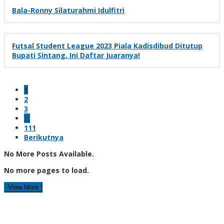
Bala-Ronny Silaturahmi Idulfitri
Futsal Student League 2023 Piala Kadisdibud Ditutup
Bupati Sintang, Ini Daftar Juaranya!
1
2
3
…
111
Berikutnya
No More Posts Available.
No more pages to load.
View More