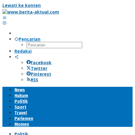
Lewati ke konten
Pencarian
Redaksi
Facebook
Twitter
Pinterest
RSS
News
Hukum
Politik
Sport
Travel
Parlemen
Momen
Politik