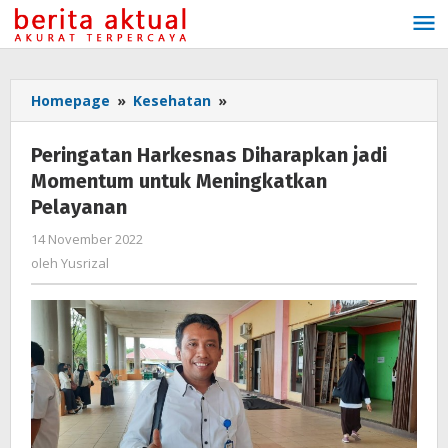
Lewati
ke
konten
Homepage
»
Kesehatan
»
Peringatan
Harkesnas
Diharapkan
Peringatan Harkesnas Diharapkan jadi
jadi
Momentum untuk Meningkatkan
Momentum
Pelayanan
untuk
Meningkatkan
14 November 2022
oleh
Pelayanan
Yusrizal
oleh
Yusrizal