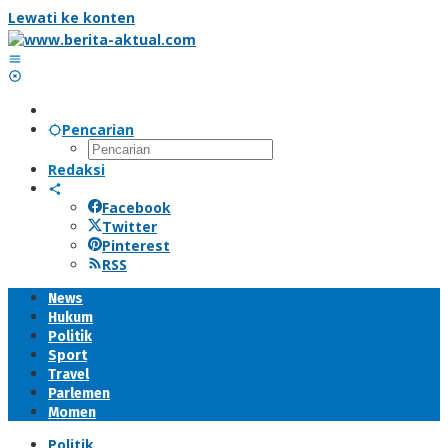
Lewati ke konten
Pencarian
Redaksi
Facebook
Twitter
Pinterest
RSS
News
Hukum
Politik
Sport
Travel
Parlemen
Momen
Politik