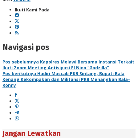
Ikuti Kami Pada
Navigasi pos
Pos sebelumnya
Kapolres Melawi Bersama Instansi Terkait
Ikuti Zoom Meeting Antisipasi El Nino “Godzilla”
Pos berikutnya
Hadiri Muscab PKB Sintang, Bupati Bala
Kenang Kekompakan dan Militansi PKB Menangkan Bala–
Ronny
Jangan Lewatkan