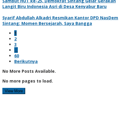
Sambut HUT ke-25, Demokrat Sintang Gelar Gerakan
Langit Biru Indonesia Asri di Desa Kenyabur Baru
Syarif Abdullah Alkadri Resmikan Kantor DPD NasDem
Sintang: Momen Bersejarah, Saya Bangga
1
2
3
…
60
Berikutnya
No More Posts Available.
No more pages to load.
View More