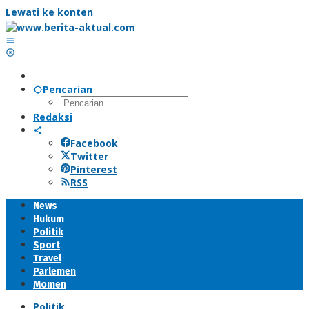
Lewati ke konten
Pencarian
Redaksi
Facebook
Twitter
Pinterest
RSS
News
Hukum
Politik
Sport
Travel
Parlemen
Momen
Politik