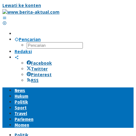
Lewati ke konten
Pencarian
Redaksi
Facebook
Twitter
Pinterest
RSS
News
Hukum
Politik
Sport
Travel
Parlemen
Momen
Politik