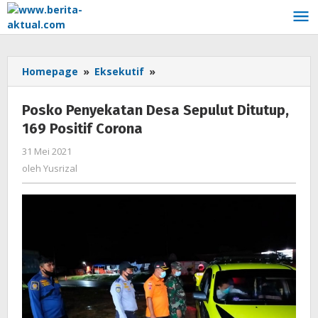
Lewati
ke
konten
Homepage
»
Eksekutif
»
Posko
Penyekatan
Desa
Posko Penyekatan Desa Sepulut Ditutup,
Sepulut
169 Positif Corona
Ditutup,
169
31 Mei 2021
oleh
Positif
Yusrizal
oleh
Yusrizal
Corona