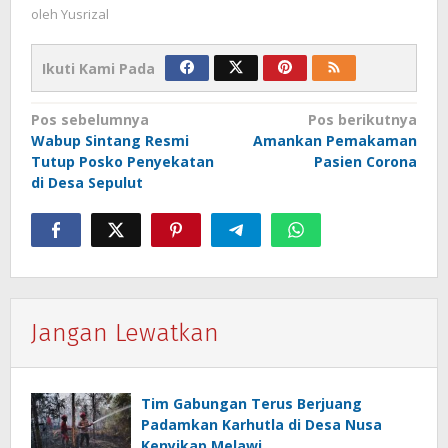
oleh
Yusrizal
Ikuti Kami Pada
Navigasi
Pos sebelumnya
Pos berikutnya
Wabup Sintang Resmi
Amankan Pemakaman
pos
Tutup Posko Penyekatan
Pasien Corona
di Desa Sepulut
Jangan Lewatkan
Tim Gabungan Terus Berjuang
Padamkan Karhutla di Desa Nusa
Kenyikap Melawi